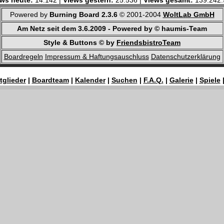
ws heute:
14.142 |
Views gestern:
25.536 |
Views gesamt:
139.242.
Powered by
Burning Board 2.3.6
© 2001-2004
WoltLab GmbH
Am Netz seit dem 3.6.2009 - Powered by © haumis-Team
Style & Buttons © by
FriendsbistroTeam
Boardregeln
Impressum & Haftungsauschluss
Datenschutzerklärung
tglieder
|
Boardteam
|
Kalender
|
Suchen
|
F.A.Q.
|
Galerie
|
Spiele