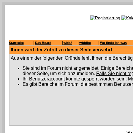
|
|
|
|
Startseite
Das Board
wbb2
wbblite
Wo finde ich was
Ihnen wird der Zutritt zu dieser Seite verwehrt.
Aus einem der folgenden Gründe fehlt Ihnen die Berechtigu
Sie sind im Forum nicht angemeldet. Einige Bereich
dieser Seite, um sich anzumelden.
Falls Sie nicht re
Ihr Benutzeraccount könnte gesperrt worden sein. Me
Es gibt Bereiche im Forum, die bestimmten Benutzer