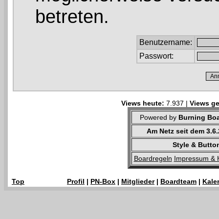
betreten.
Benutzername:
Passwort:
Views heute:
7.937 |
Views ge
Powered by
Burning Boa
Am Netz seit dem 3.6
Style & Butto
Boardregeln
Impressum & 
Top
Profil
|
PN-Box
|
Mitglieder
|
Boardteam
|
Kale