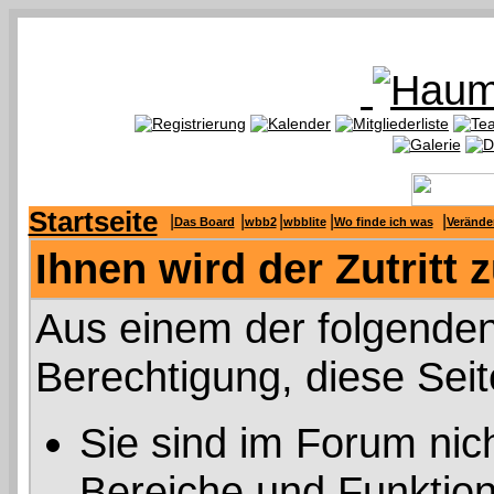
Startseite
|
|
|
|
|
Das Board
wbb2
wbblite
Wo finde ich was
Verände
Ihnen wird der Zutritt 
Aus einem der folgenden
Berechtigung, diese Seit
Sie sind im Forum nic
Bereiche und Funktion