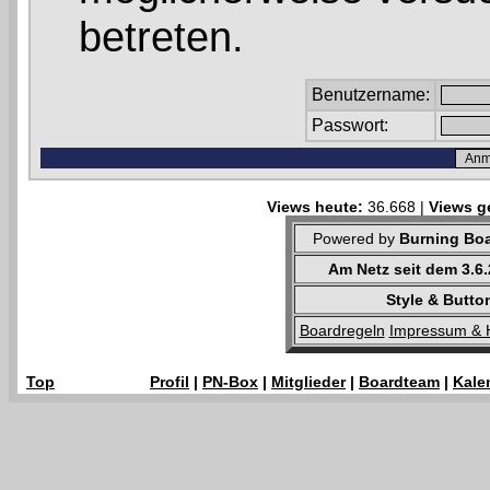
betreten.
Benutzername:
Passwort:
Views heute:
36.668 |
Views g
Powered by
Burning Boa
Am Netz seit dem 3.6
Style & Butto
Boardregeln
Impressum & 
Top
Profil
|
PN-Box
|
Mitglieder
|
Boardteam
|
Kale