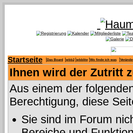
Startseite
|
|
|
|
|
Das Board
wbb2
wbblite
Wo finde ich was
Verände
Ihnen wird der Zutritt 
Aus einem der folgenden
Berechtigung, diese Seit
Sie sind im Forum nic
Bereiche und Funktion