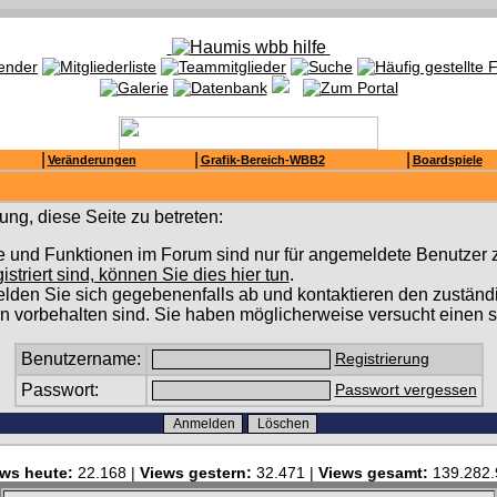
|
|
|
Veränderungen
Grafik-Bereich-WBB2
Boardspiele
ng, diese Seite zu betreten:
e und Funktionen im Forum sind nur für angemeldete Benutzer z
gistriert sind, können Sie dies hier tun
.
lden Sie sich gegebenenfalls ab und kontaktieren den zuständi
n vorbehalten sind. Sie haben möglicherweise versucht einen s
Benutzername:
Registrierung
Passwort:
Passwort vergessen
ws heute:
22.168 |
Views gestern:
32.471 |
Views gesamt:
139.282.