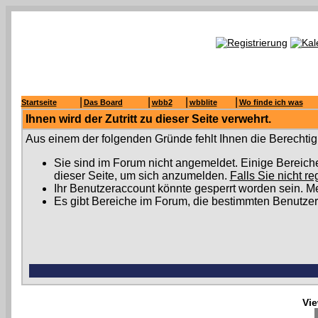
|
|
|
|
Startseite
Das Board
wbb2
wbblite
Wo finde ich was
Ihnen wird der Zutritt zu dieser Seite verwehrt.
Aus einem der folgenden Gründe fehlt Ihnen die Berechtigu
Sie sind im Forum nicht angemeldet. Einige Bereich
dieser Seite, um sich anzumelden.
Falls Sie nicht re
Ihr Benutzeraccount könnte gesperrt worden sein. Me
Es gibt Bereiche im Forum, die bestimmten Benutzer
Vie