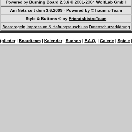
Powered by
Burning Board 2.3.6
© 2001-2004
WoltLab GmbH
Am Netz seit dem 3.6.2009 - Powered by © haumis-Team
Style & Buttons © by
FriendsbistroTeam
Boardregeln
Impressum & Haftungsauschluss
Datenschutzerklärung
tglieder
|
Boardteam
|
Kalender
|
Suchen
|
F.A.Q.
|
Galerie
|
Spiele